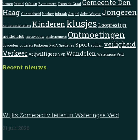
Gemeente Den
bomen
brand
Cultuur
Evenement
Frans de Graaf
Jongeren
Haag
Gezondheid
hockey
inbraak
Jeugd
John Wayne
klusjes
Kinderen
Loopfestijn
kinderactiviteiten
Ontmoetingen
meidenclub
nieuwbouw
ondernemers
veiligheid
Sport
opvoeden
ouderen
Parkeren
PvdA
Spelletjes
spullen
Verkeer
Wandelen
vrijwilligers
VVD
Wateringse Veld
Recent nieuws
Wijkz Zomeractiviteiten in Wateringse Veld
21 juli 2026