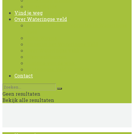
Foto-Video protocol
Huisstijlgids
Vind je weg
Over Wateringse veld
Wandel- en hardlooproutes in Wateringse
Veld
John Wayne
Kunst in het Wateringse Veld
Over Wateringse veld
Weerwolfhuizen
Historie van de wijk
Wateringse Veld in cijfers
Contact
Geen resultaten
Bekijk alle resultaten