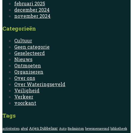
februari 2025
december 2024
november 2024
Categorieën
Cultuur
Geen categorie
Geselecteerd
Nieuws
Ontmoeten
Organiseren
Over ons
Over Wateringseveld
Veiligheid
Verkeer
voorkant
Tags
Arjen Dubbelaar
activiteiten
afval
Auto
Badminton
bewonersavond
bibliotheek