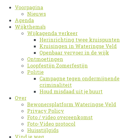
Voorpagina
Nieuws
Agenda
Wijkthema’s
Wijkagenda verkeer
Herinrichting twee kruispunten
Kruisingen in Wateringse Veld
Openbaar vervoer in de wijk
Ontmoetingen
Loopfestijn Zomerfestijn
Politie
Campagne tegen ondermijnende
criminaliteit
Houd misdaad uit je buurt
Over
Bewonersplatform Wateringse Veld
Privacy Policy
Foto / video overeenkomst
Foto-Video protocol
Huisstijlgids
Vind je weg