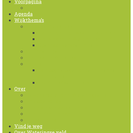
Voorpagina
Nieuws
Agenda
Wijkthema’s
Wijkagenda verkeer
Herinrichting twee kruispunten
Kruisingen in Wateringse Veld
Openbaar vervoer in de wijk
Ontmoetingen
Loopfestijn Zomerfestijn
Politie
Campagne tegen ondermijnende
criminaliteit
Houd misdaad uit je buurt
Over
Bewonersplatform Wateringse Veld
Privacy Policy
Foto / video overeenkomst
Foto-Video protocol
Huisstijlgids
Vind je weg
Over Wateringse veld