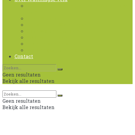
Wandel- en hardlooproutes in Wateringse
Veld
John Wayne
Kunst in het Wateringse Veld
Over Wateringse veld
Weerwolfhuizen
Historie van de wijk
Wateringse Veld in cijfers
Contact
Geen resultaten
Bekijk alle resultaten
Geen resultaten
Bekijk alle resultaten