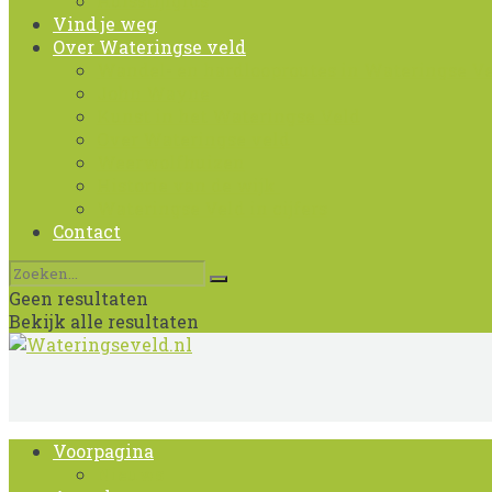
Huisstijlgids
Vind je weg
Over Wateringse veld
Wandel- en hardlooproutes in Wateringse V
John Wayne
Kunst in het Wateringse Veld
Over Wateringse veld
Weerwolfhuizen
Historie van de wijk
Wateringse Veld in cijfers
Contact
Geen resultaten
Bekijk alle resultaten
Voorpagina
Nieuws