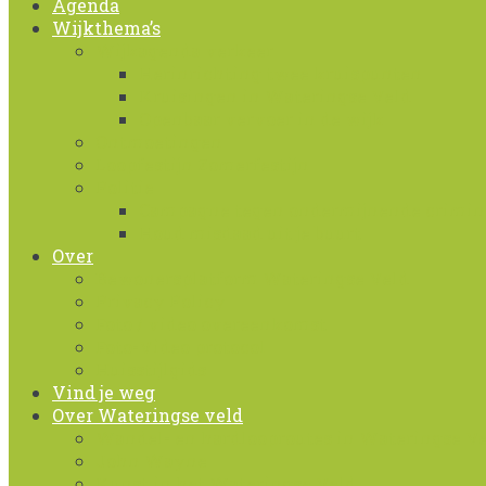
Agenda
Wijkthema’s
Wijkagenda verkeer
Herinrichting twee kruispunten
Kruisingen in Wateringse Veld
Openbaar vervoer in de wijk
Ontmoetingen
Loopfestijn Zomerfestijn
Politie
Campagne tegen ondermijnende crimina
Houd misdaad uit je buurt
Over
Bewonersplatform Wateringse Veld
Privacy Policy
Foto / video overeenkomst
Foto-Video protocol
Huisstijlgids
Vind je weg
Over Wateringse veld
Wandel- en hardlooproutes in Wateringse V
John Wayne
Kunst in het Wateringse Veld