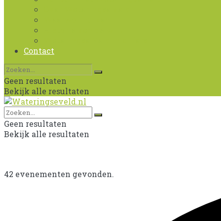
Over Wateringse veld
Weerwolfhuizen
Historie van de wijk
Wateringse Veld in cijfers
Contact
Geen resultaten
Bekijk alle resultaten
Geen resultaten
Bekijk alle resultaten
42 evenementen gevonden.