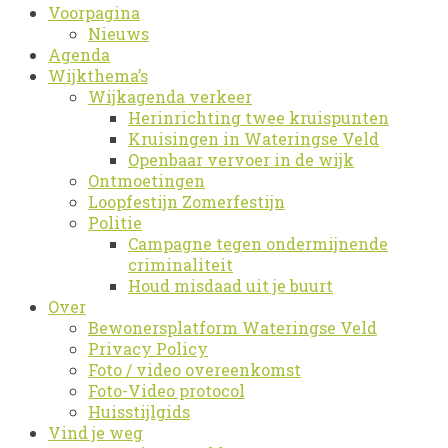
Voorpagina
Nieuws
Agenda
Wijkthema’s
Wijkagenda verkeer
Herinrichting twee kruispunten
Kruisingen in Wateringse Veld
Openbaar vervoer in de wijk
Ontmoetingen
Loopfestijn Zomerfestijn
Politie
Campagne tegen ondermijnende
criminaliteit
Houd misdaad uit je buurt
Over
Bewonersplatform Wateringse Veld
Privacy Policy
Foto / video overeenkomst
Foto-Video protocol
Huisstijlgids
Vind je weg