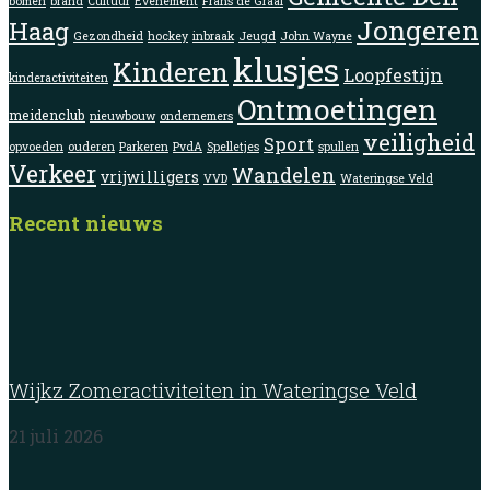
bomen
brand
Cultuur
Evenement
Frans de Graaf
Jongeren
Haag
Gezondheid
hockey
inbraak
Jeugd
John Wayne
klusjes
Kinderen
Loopfestijn
kinderactiviteiten
Ontmoetingen
meidenclub
nieuwbouw
ondernemers
veiligheid
Sport
opvoeden
ouderen
Parkeren
PvdA
Spelletjes
spullen
Verkeer
Wandelen
vrijwilligers
VVD
Wateringse Veld
Recent nieuws
Wijkz Zomeractiviteiten in Wateringse Veld
21 juli 2026