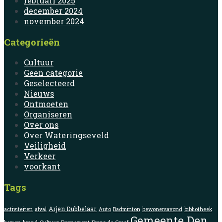
februari 2025
december 2024
november 2024
Categorieën
Cultuur
Geen categorie
Geselecteerd
Nieuws
Ontmoeten
Organiseren
Over ons
Over Wateringseveld
Veiligheid
Verkeer
voorkant
Tags
Arjen Dubbelaar
activiteiten
afval
Auto
Badminton
bewonersavond
bibliotheek
Gemeente Den