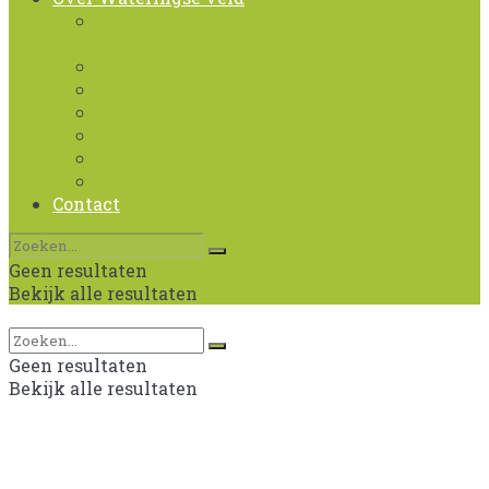
Wandel- en hardlooproutes in Wateringse
Veld
John Wayne
Kunst in het Wateringse Veld
Over Wateringse veld
Weerwolfhuizen
Historie van de wijk
Wateringse Veld in cijfers
Contact
Geen resultaten
Bekijk alle resultaten
Geen resultaten
Bekijk alle resultaten