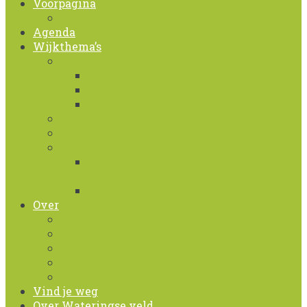
Voorpagina
Nieuws
Agenda
Wijkthema’s
Wijkagenda verkeer
Herinrichting twee kruispunten
Kruisingen in Wateringse Veld
Openbaar vervoer in de wijk
Ontmoetingen
Loopfestijn Zomerfestijn
Politie
Campagne tegen ondermijnende
criminaliteit
Houd misdaad uit je buurt
Over
Bewonersplatform Wateringse Veld
Privacy Policy
Foto / video overeenkomst
Foto-Video protocol
Huisstijlgids
Vind je weg
Over Wateringse veld