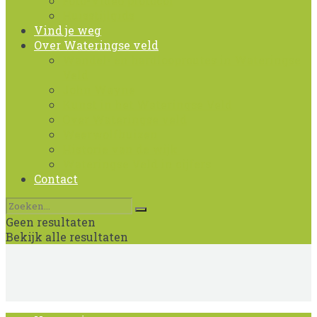
Foto-Video protocol
Huisstijlgids
Vind je weg
Over Wateringse veld
Wandel- en hardlooproutes in Wateringse
Veld
John Wayne
Kunst in het Wateringse Veld
Over Wateringse veld
Weerwolfhuizen
Historie van de wijk
Wateringse Veld in cijfers
Contact
Geen resultaten
Bekijk alle resultaten