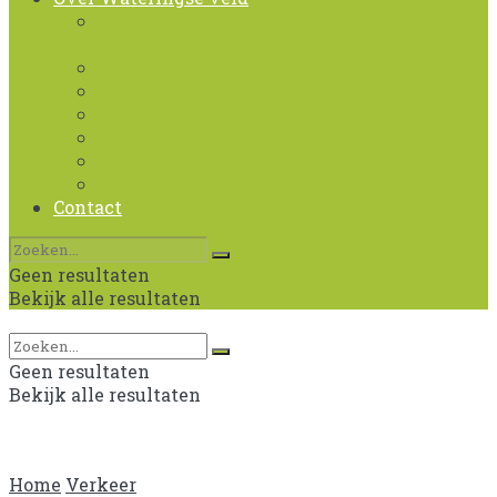
Wandel- en hardlooproutes in Wateringse
Veld
John Wayne
Kunst in het Wateringse Veld
Over Wateringse veld
Weerwolfhuizen
Historie van de wijk
Wateringse Veld in cijfers
Contact
Geen resultaten
Bekijk alle resultaten
Geen resultaten
Bekijk alle resultaten
Home
Verkeer