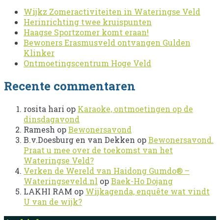
Wijkz Zomeractiviteiten in Wateringse Veld
Herinrichting twee kruispunten
Haagse Sportzomer komt eraan!
Bewoners Erasmusveld ontvangen Gulden
Klinker
Ontmoetingscentrum Hoge Veld
Recente commentaren
rosita hari
op
Karaoke, ontmoetingen op de
dinsdagavond
Ramesh
op
Bewonersavond
B.v.Doesburg en van Dekken
op
Bewonersavond.
Praat u mee over de toekomst van het
Wateringse Veld?
Verken de Wereld van Haidong Gumdo® –
Wateringseveld.nl
op
Baek-Ho Dojang
LAKHI RAM
op
Wijkagenda, enquête wat vindt
U van de wijk?