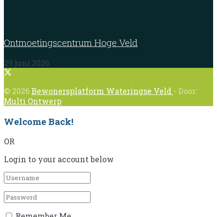
Ontmoetingscentrum Hoge Veld
29 juni 2026
© 2026
Bewonersplatform Wateringse Veld
- Door:
Multi Ontwerp
Welcome Back!
OR
Login to your account below
Remember Me