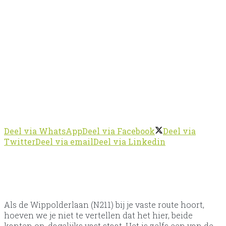
Deel via WhatsApp
Deel via Facebook
Deel via
Twitter
Deel via email
Deel via Linkedin
Als de Wippolderlaan (N211) bij je vaste route hoort,
hoeven we je niet te vertellen dat het hier, beide
kanten op, dagelijks vast staat. Het is zelfs een van de