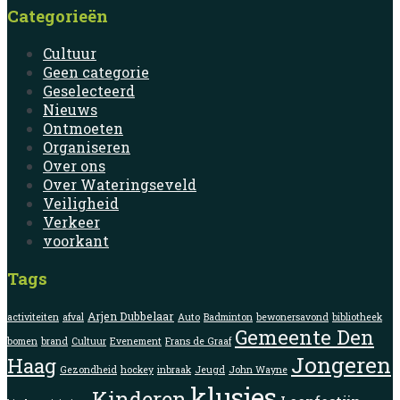
Categorieën
Cultuur
Geen categorie
Geselecteerd
Nieuws
Ontmoeten
Organiseren
Over ons
Over Wateringseveld
Veiligheid
Verkeer
voorkant
Tags
Arjen Dubbelaar
activiteiten
afval
Auto
Badminton
bewonersavond
bibliotheek
Gemeente Den
bomen
brand
Cultuur
Evenement
Frans de Graaf
Jongeren
Haag
Gezondheid
hockey
inbraak
Jeugd
John Wayne
klusjes
Kinderen