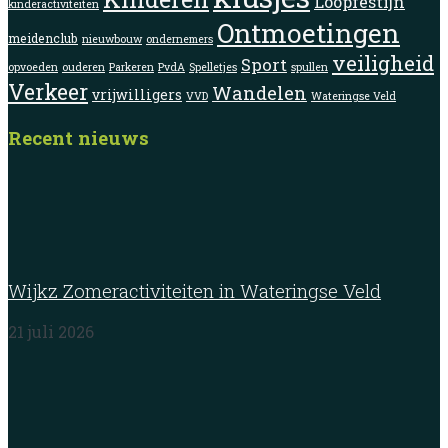
Loopfestijn
kinderactiviteiten
Ontmoetingen
meidenclub
nieuwbouw
ondernemers
veiligheid
Sport
opvoeden
ouderen
Parkeren
PvdA
Spelletjes
spullen
Verkeer
Wandelen
vrijwilligers
VVD
Wateringse Veld
Recent nieuws
Wijkz Zomeractiviteiten in Wateringse Veld
21 juli 2026