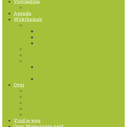
Voorpagina
Nieuws
Agenda
Wijkthema’s
Wijkagenda verkeer
Herinrichting twee kruispunten
Kruisingen in Wateringse Veld
Openbaar vervoer in de wijk
Ontmoetingen
Loopfestijn Zomerfestijn
Politie
Campagne tegen ondermijnende
criminaliteit
Houd misdaad uit je buurt
Over
Bewonersplatform Wateringse Veld
Privacy Policy
Foto / video overeenkomst
Foto-Video protocol
Huisstijlgids
Vind je weg
Over Wateringse veld