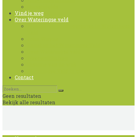
Foto-Video protocol
Huisstijlgids
Vind je weg
Over Wateringse veld
Wandel- en hardlooproutes in Wateringse
Veld
John Wayne
Kunst in het Wateringse Veld
Over Wateringse veld
Weerwolfhuizen
Historie van de wijk
Wateringse Veld in cijfers
Contact
Geen resultaten
Bekijk alle resultaten